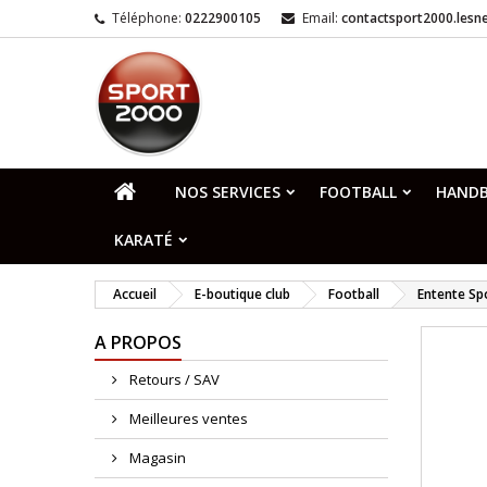
Téléphone:
0222900105
Email:
contactsport2000.les
NOS SERVICES
FOOTBALL
HANDB
KARATÉ
Accueil
E-boutique club
Football
Entente Sp
A PROPOS
Retours / SAV
Meilleures ventes
Magasin