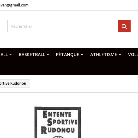
neven@gmail.com

ALL
BASKETBALL
PÉTANQUE
ATHLETISME
VOL
ortive Rudonou