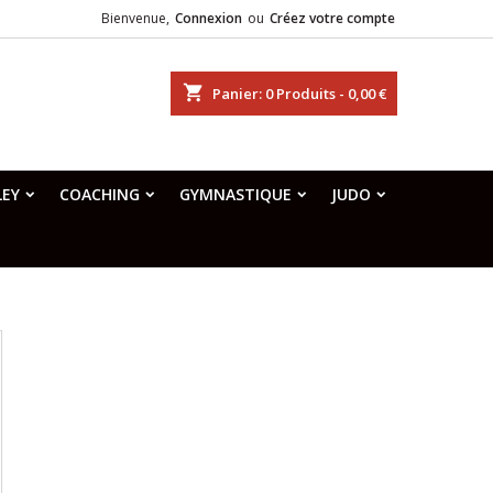
Bienvenue,
Connexion
ou
Créez votre compte
shopping_cart
Panier:
0
Produits - 0,00 €
LEY
COACHING
GYMNASTIQUE
JUDO