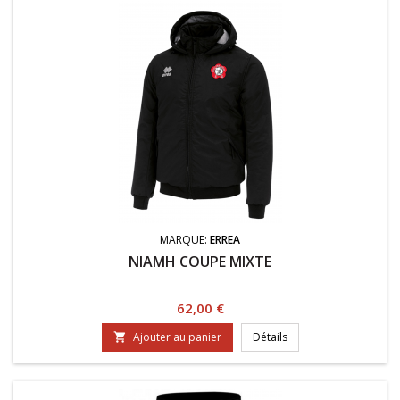
MARQUE:
ERREA
NIAMH COUPE MIXTE
Prix
62,00 €
Ajouter au panier
Détails
