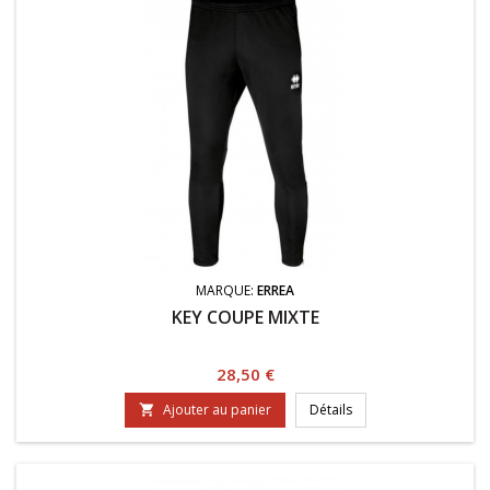
MARQUE:
ERREA
KEY COUPE MIXTE
Prix
28,50 €
Ajouter au panier
Détails
