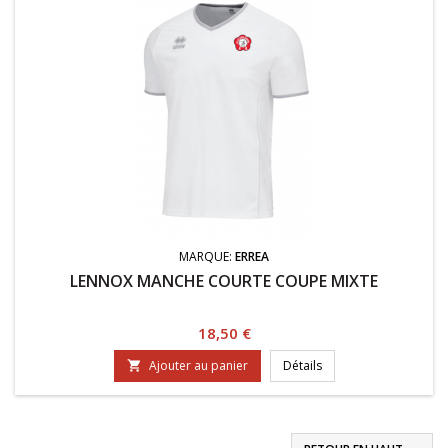
MARQUE:
ERREA
LENNOX MANCHE COURTE COUPE MIXTE
Prix
18,50 €
Ajouter au panier
Détails
