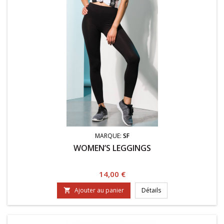
MARQUE:
SF
WOMEN’S LEGGINGS
Prix
14,00 €
Ajouter au panier
Détails
