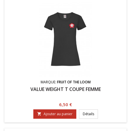
MARQUE:
FRUIT OF THE LOOM
VALUE WEIGHT T COUPE FEMME
Prix
6,50 €
Ajouter au panier
Détails
