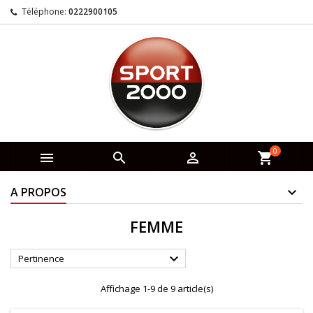
Téléphone:
0222900105
0



shopping_cart
A PROPOS
FEMME

Pertinence
Affichage 1-9 de 9 article(s)