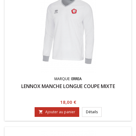
MARQUE:
ERREA
LENNOX MANCHE LONGUE COUPE MIXTE
Prix
18,00 €
Ajouter au panier
Détails
