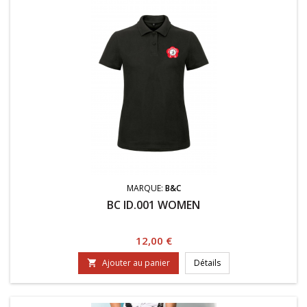
MARQUE:
B&C
BC ID.001 WOMEN
Prix
12,00 €
Ajouter au panier
Détails
