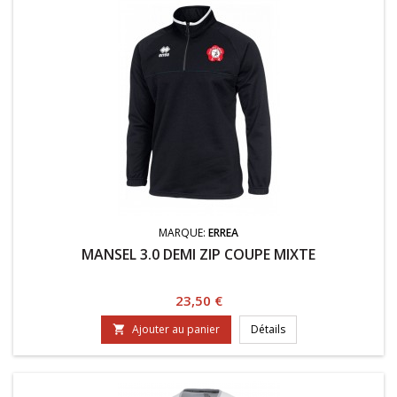
MARQUE:
ERREA
MANSEL 3.0 DEMI ZIP COUPE MIXTE
Prix
23,50 €
Ajouter au panier
Détails
