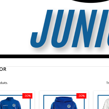
IOR
oduits.
Tr
-30%
-30%