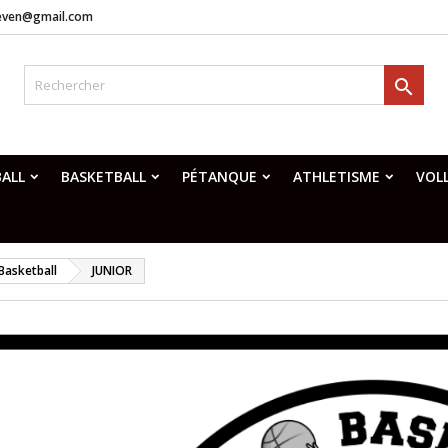
neven@gmail.com

ALL
BASKETBALL
PÉTANQUE
ATHLETISME
VOL
Basketball
JUNIOR