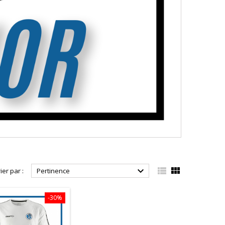



ier par :
Pertinence
-30%