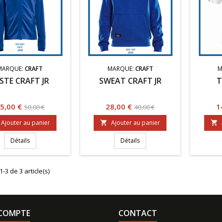
MARQUE:
CRAFT
MARQUE:
CRAFT
M
STE CRAFT JR
SWEAT CRAFT JR
T
rix
Prix
Prix
Prix
P
5,00 €
28,00 €
1
50,00 €
40,00 €
de
de
Ajouter au panier
Ajouter au panier


base
base
Détails
Détails
1-3 de 3 article(s)
COMPTE
CONTACT