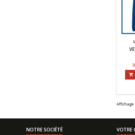
VE
P
3

Affichage 
NOTRE SOCIÉTÉ
VOTRE 