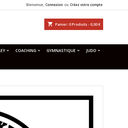
Bienvenue,
Connexion
ou
Créez votre compte
shopping_cart
Panier:
0
Produits - 0,00 €
LEY
COACHING
GYMNASTIQUE
JUDO