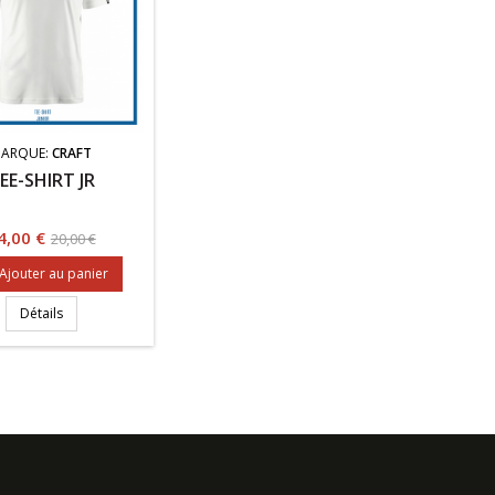
ARQUE:
CRAFT
EE-SHIRT JR
rix
Prix
4,00 €
20,00 €
de
Ajouter au panier
base
Détails