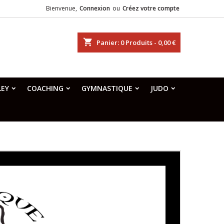
Bienvenue,
Connexion
ou
Créez votre compte
shopping_cart
Panier:
0
Produits - 0,00 €
LEY
COACHING
GYMNASTIQUE
JUDO