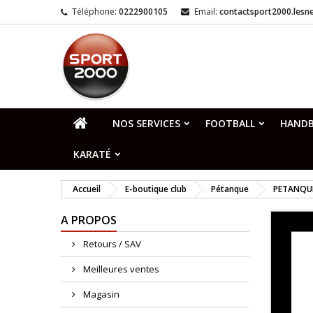
Téléphone:
0222900105
Email:
contactsport2000.les
NOS SERVICES
FOOTBALL
HANDB
KARATÉ
Accueil
E-boutique club
Pétanque
PETANQUE
A PROPOS
Retours / SAV
Meilleures ventes
Magasin