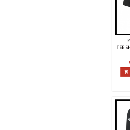
M
TEE S
