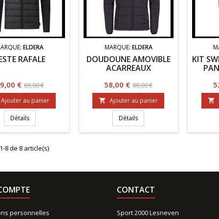
ARQUE:
ELDERA
MARQUE:
ELDERA
M
ESTE RAFALE
DOUDOUNE AMOVIBLE
KIT SW
ACARREAUX
PAN
rix
Prix
Prix
Prix
P
9,00 €
58,00 €
5
69,00 €
88,00 €
de
de
Ajouter au panier
Ajouter au panier


base
base
Détails
Détails
1-8 de 8 article(s)
COMPTE
CONTACT
ons personnelles
Sport 2000 Lesneven