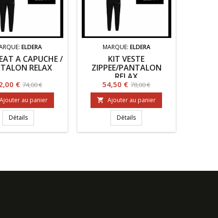
ARQUE:
ELDERA
MARQUE:
ELDERA
EAT A CAPUCHE /
KIT VESTE
TALON RELAX
ZIPPEE/PANTALON
RELAX
rix
Prix
Prix
Prix
2,00 €
54,50 €
74,00 €
78,00 €
de
de
Ajouter au panier
Ajouter au panier

base
base
Détails
Détails