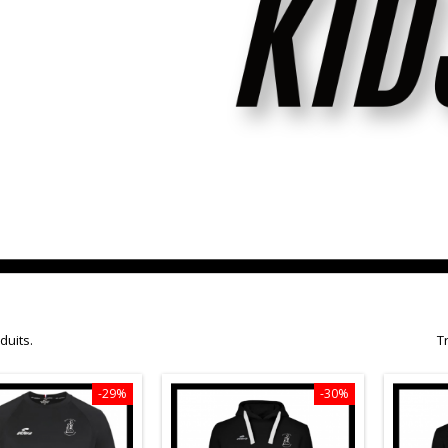
oduits.
Tr
-29%
-30%