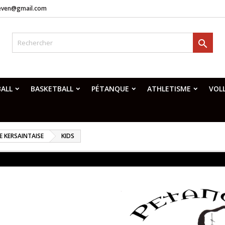
neven@gmail.com

ALL
BASKETBALL
PÉTANQUE
ATHLETISME
VOL
 KERSAINTAISE
KIDS