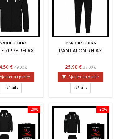
ARQUE:
ELDERA
MARQUE:
ELDERA
E ZIPPE RELAX
PANTALON RELAX
rix
Prix
Prix
Prix
4,50 €
25,90 €
49,00 €
37,00 €
de
de
Ajouter au panier
Ajouter au panier

base
base
Détails
Détails
-29%
-30%