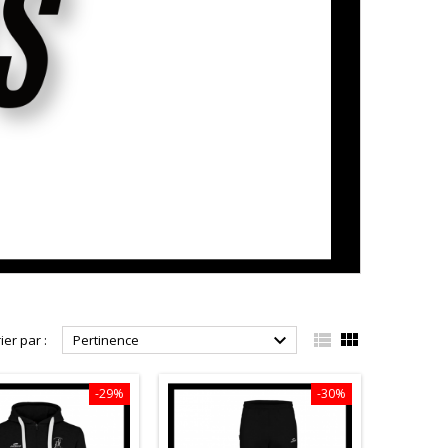



ier par :
Pertinence
-29%
-30%