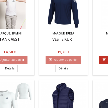
ARQUE:
SF MINI
MARQUE:
ERREA
TANK VEST
VESTE KURT
Prix
Prix
14,50 €
31,70 €
Ajouter au panier
Ajouter au panier


Détails
Détails