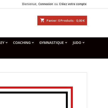
Bienvenue,
Connexion
ou
Créez votre compte
shopping_cart
Panier:
0
Produits - 0,00 €
LEY
COACHING
GYMNASTIQUE
JUDO