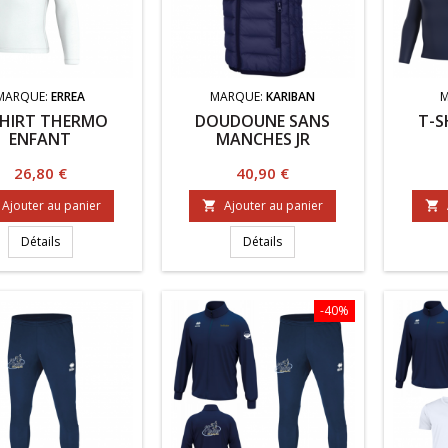
MARQUE:
ERREA
MARQUE:
KARIBAN
SHIRT THERMO
DOUDOUNE SANS
T-S
ENFANT
MANCHES JR
Prix
Prix
26,80 €
40,90 €
Ajouter au panier
Ajouter au panier


Détails
Détails
-40%