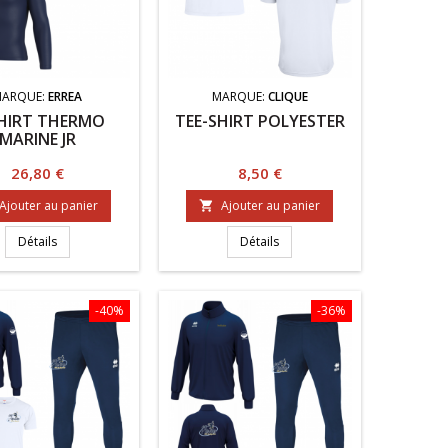
MARQUE:
ERREA
MARQUE:
CLIQUE
HIRT THERMO
TEE-SHIRT POLYESTER
MARINE JR
Prix
Prix
26,80 €
8,50 €
Ajouter au panier
Ajouter au panier

Détails
Détails
-40%
-36%