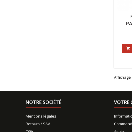
P

Affichage 
NOTRE SOCIÉTÉ
VOTRE 
Mentions légales
Informati
Retours / SAV
Command
CGV
Avoirs