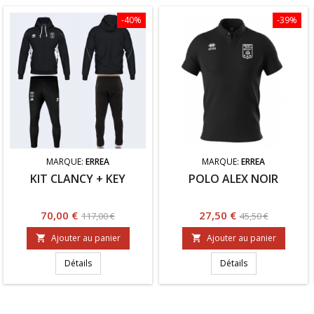
-40%
-39%
MARQUE:
ERREA
MARQUE:
ERREA
KIT CLANCY + KEY
POLO ALEX NOIR
Prix
Prix
Prix
Prix
70,00 €
27,50 €
117,00 €
45,50 €
de
de
Ajouter au panier
Ajouter au panier


base
base
Détails
Détails