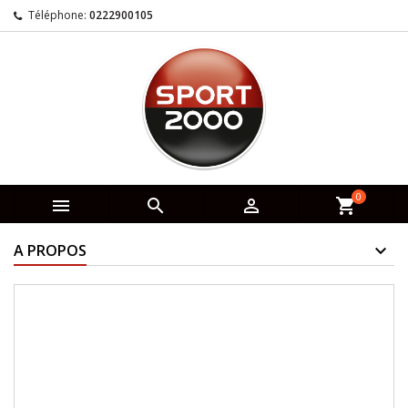
Téléphone:
0222900105
0



shopping_cart
A PROPOS