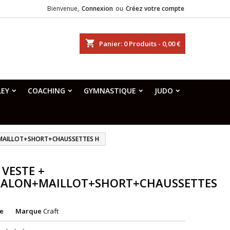
Bienvenue,
Connexion
ou
Créez votre compte
shopping_cart
Panier:
0
Produits - 0,00 €
LEY
COACHING
GYMNASTIQUE
JUDO
MAILLOT+SHORT+CHAUSSETTES H
 VESTE +
ALON+MAILLOT+SHORT+CHAUSSETTES
e
Marque
Craft