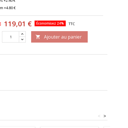
les
+2.40 €
om
+4.80 €
119,01 €
€
Économisez 24%
TTC
Ajouter au panier

<
>