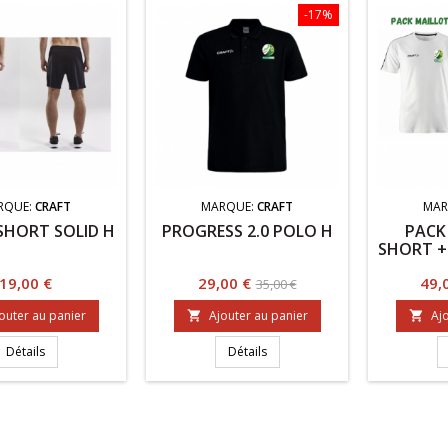
-17%
RQUE:
CRAFT
MARQUE:
CRAFT
MAR
SHORT SOLID H
PROGRESS 2.0 POLO H
PACK
SHORT +
Prix
Prix
Prix
Prix
19,00 €
29,00 €
49,
35,00 €
de
outer au panier
Ajouter au panier
Ajo


base
Détails
Détails