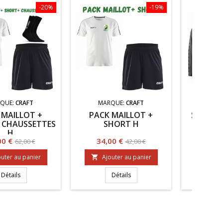
-20%
-19%
QUE:
CRAFT
MARQUE:
CRAFT
MAR
 MAILLOT +
PACK MAILLOT +
SQUAD2.
 CHAUSSETTES
SHORT H
NOIR
H
Prix
Prix
Prix
Prix
00 €
34,00 €
40,0
62,00 €
42,00 €
de
de
uter au panier
Ajouter au panier
Ajo


base
base
Détails
Détails