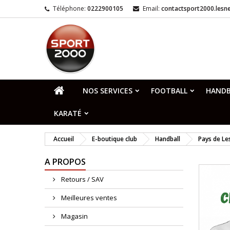
Téléphone:
0222900105
Email:
contactsport2000.les
NOS SERVICES
FOOTBALL
HANDB
KARATÉ
Accueil
E-boutique club
Handball
Pays de Le
A PROPOS
Retours / SAV
Meilleures ventes
Magasin