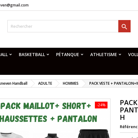
neven@gmail.com

ALL
BASKETBALL
PÉTANQUE
ATHLETISME
VOL
sneven Handball
ADULTE
HOMMES
PACK VESTE + PANTALON+
PACK
-24%
PANT
H
Référenc